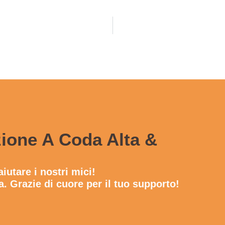
zione A Coda Alta &
iutare i nostri mici!
a. Grazie di cuore per il tuo supporto!