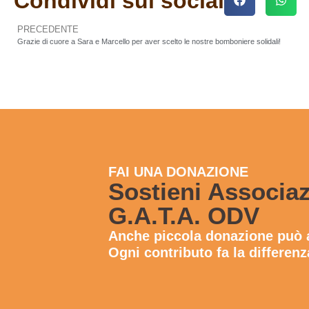
Condividi sui social
PRECEDENTE
Grazie di cuore a Sara e Marcello per aver scelto le nostre bomboniere solidali!
FAI UNA DONAZIONE
Sostieni Associa
G.A.T.A. ODV
Anche
piccola donazione
può a
Ogni contributo fa la differenz