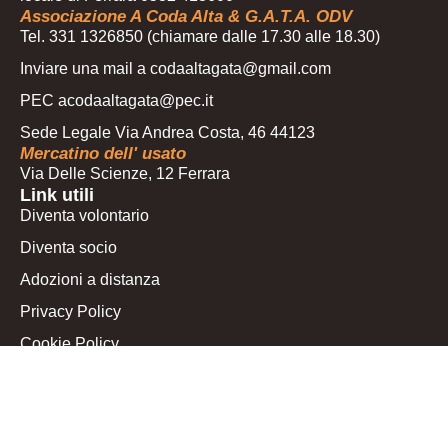
Associazione A Coda Alta & G.A.T.A. ODV
Tel. 331 1326850 (chiamare dalle 17.30 alle 18.30)
Inviare una mail a codaaltagata@gmail.com
PEC acodaaltagata@pec.it
Sede Legale Via Andrea Costa, 46 44123
Mercatino dell' usato
Via Delle Scienze, 12 Ferrara
Link utili
Diventa volontario
Diventa socio
Adozioni a distanza
Privacy Policy
Cookie Policy
Le tue preferenze relative alla privacy
Seguici sui nostri social
Facebook A Coda Alta & G.A.T.A.