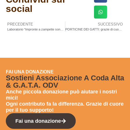
social
PRECEDENTE
SUCCESSIVO
Laboratorio “Impronte a zampette sono storie perfette” alla Scuola Materna C.I.F. (via Isabella d’Este)
PORTICINE DEI GATTI: grazie di cuore a Silvia!
FAI UNA DONAZIONE
Sostieni Associazione A Coda Alta
& G.A.T.A. ODV
Anche
piccola donazione
può aiutare i nostri
mici!
Ogni contributo fa la differenza. Grazie di cuore
per il tuo supporto!
Fai una donazione