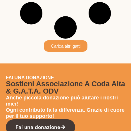
Carica altri gatti
FAI UNA DONAZIONE
Sostieni Associazione A Coda Alta
& G.A.T.A. ODV
Anche
piccola donazione
può aiutare i nostri
mici!
Ogni contributo fa la differenza. Grazie di cuore
per il tuo supporto!
Fai una donazione