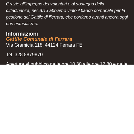
Grazie all’impegno dei volontari e al sostegno della
cittadinanza, nel 2013 abbiamo vinto il bando comunale per la
gestione del Gattile di Ferrara, che portiamo avanti ancora oggi
con entusiasmo.
Informazioni
Gattile Comunale di Ferrara
Via Gramicia 118, 44124 Ferrara FE
Tel. 328 8879870
Apertura al pubblico dalle ore 10.30 alle ore 12.30 e dalle
16 alle 18 (orario estivo)
Per appuntamenti chiamare tutti i giorni dalle 17.30 alle
18.30
Per urgenze in chiusura del gattile contattare la Polizia
locale di Ferrara 0532 418600
Associazione A Coda Alta & G.A.T.A. ODV
Tel. 331 1326850 (chiamare dalle 17.30 alle 18.30)
Inviare una mail a codaaltagata@gmail.com