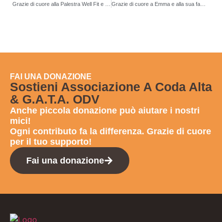
Grazie di cuore alla Palestra Well Fit e al Zoo-Garden Giubertoni!
Grazie di cuore a Emma e alla sua famiglia per aver scelto le nostre bomboniere solidali!
FAI UNA DONAZIONE
Sostieni Associazione A Coda Alta
& G.A.T.A. ODV
Anche
piccola donazione
può aiutare i nostri
mici!
Ogni contributo fa la differenza. Grazie di cuore
per il tuo supporto!
Fai una donazione