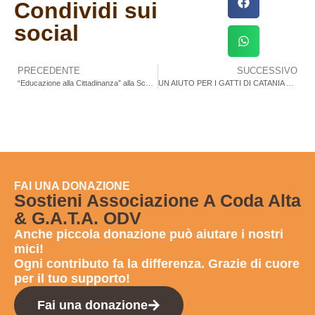
Condividi sui
social
PRECEDENTE
SUCCESSIVO
“Educazione alla Cittadinanza” alla Scuola Primaria “E. Mosti”
UN AIUTO PER I GATTI DI CATANIA COLPITI DAL CICLONE HARRY
FAI UNA DONAZIONE
Sostieni Associazione A Coda Alta
& G.A.T.A. ODV
Anche
piccola donazione
può aiutare i nostri
mici!
Ogni contributo fa la differenza. Grazie di cuore
per il tuo supporto!
Fai una donazione