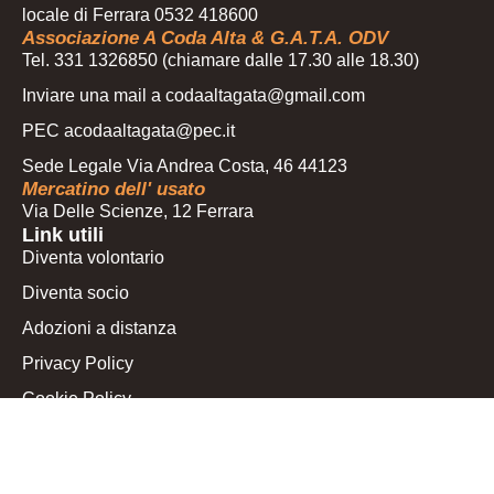
locale di Ferrara 0532 418600
Associazione A Coda Alta & G.A.T.A. ODV
Tel. 331 1326850 (chiamare dalle 17.30 alle 18.30)
Inviare una mail a codaaltagata@gmail.com
PEC acodaaltagata@pec.it
Sede Legale Via Andrea Costa, 46 44123
Mercatino dell' usato
Via Delle Scienze, 12 Ferrara
Link utili
Diventa volontario
Diventa socio
Adozioni a distanza
Privacy Policy
Cookie Policy
Le tue preferenze relative alla privacy
Seguici sui nostri social
Facebook A Coda Alta & G.A.T.A.