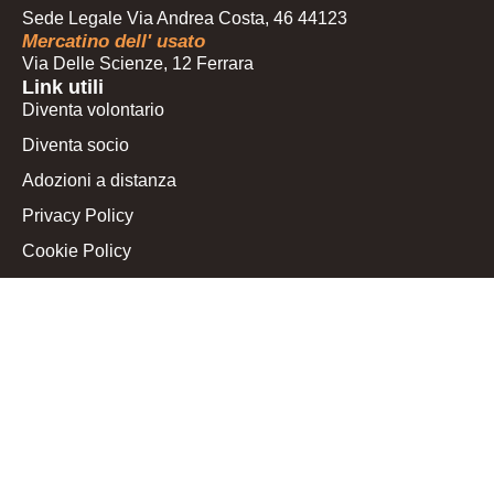
Sede Legale Via Andrea Costa, 46 44123
Mercatino dell' usato
Via Delle Scienze, 12 Ferrara
Link utili
Diventa volontario
Diventa socio
Adozioni a distanza
Privacy Policy
Cookie Policy
Le tue preferenze relative alla privacy
Seguici sui nostri social
Facebook A Coda Alta & G.A.T.A.
Facebook Gattile FE
A Coda Alta & G.A.T.A.
A Coda Alta & G.A.T.A. Eventi e Mercatini