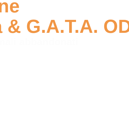
ne
a & G.A.T.A. O
imali abbandonati