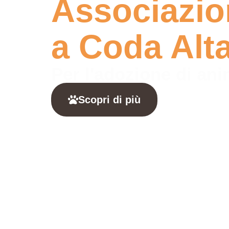
Associazio
a Coda Alt
Per l'adozione di an
Scopri di più