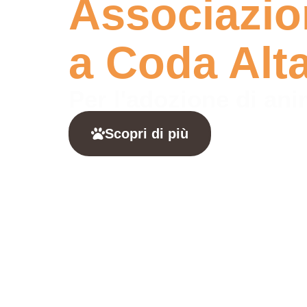
Associazio
a Coda Alt
Per l'adozione di an
Scopri di più