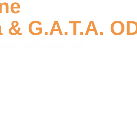
ne
a & G.A.T.A. O
imali abbandonati