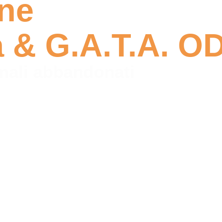
ne
a & G.A.T.A. O
imali abbandonati