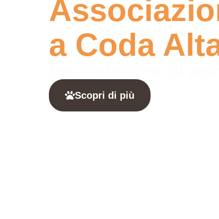
Associazio
a Coda Alt
Per l'adozione di an
Scopri di più